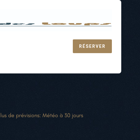
RÉSERVER
lus de prévisions:
Météo à 30 jours