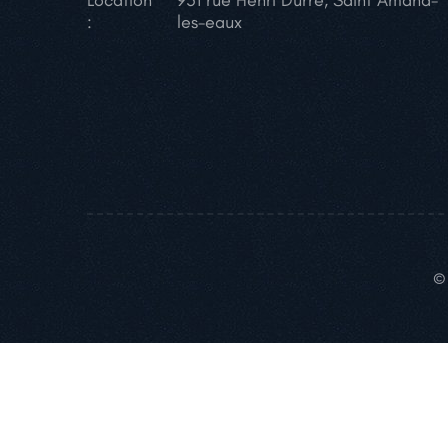
Location
951 rue Henri Durre, Saint Amand-
:
les-eaux
© 