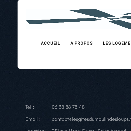
ACCUEIL
A PROPOS
LES LOGEM
Tel :
06 38 88 78 48
Email :
contact@lesgitesdumoulindesloups.