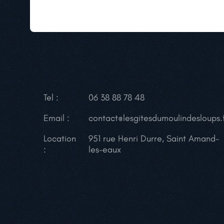
Tel :
06 38 88 78 48
Email :
contact@lesgitesdumoulindesloups.
Location
951 rue Henri Durre, Saint Amand-
:
les-eaux